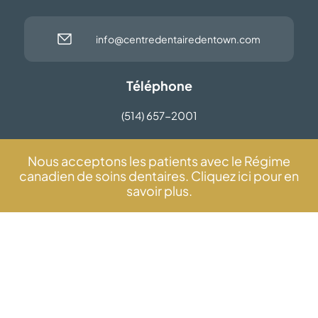
info@centredentairedentown.com
Téléphone
(514) 657-2001
Adresse
Nous acceptons les patients avec le Régime
canadien de soins dentaires. Cliquez ici pour en
Centre Dentaire Dentown
savoir plus.
4725, rue Jarry Est
Saint-Léonard, QC, H1R 1X7
OBTENIR L’ITINÉRAIRE