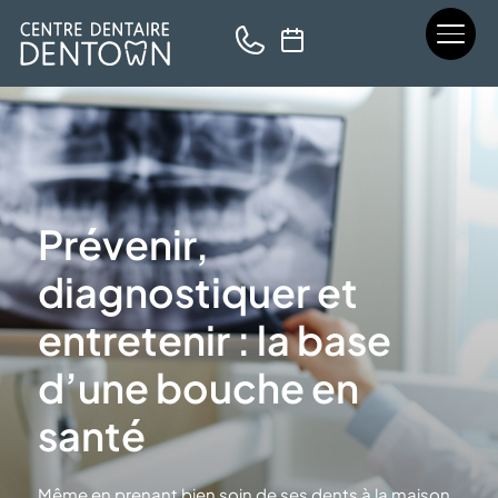
Prévenir,
diagnostiquer et
entretenir : la base
d’une bouche en
santé
Même en prenant bien soin de ses dents à la maison,