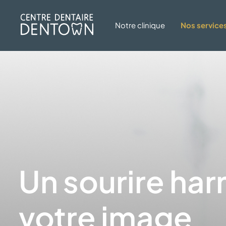
Notre clinique
Nos service
Un sourire har
votre image