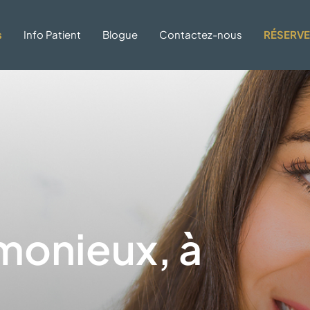
s
Info Patient
Blogue
Contactez-nous
RÉSERV
monieux, à