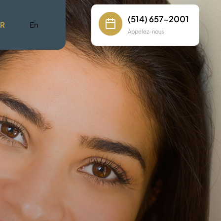
(514) 657-2001
ER
En
Appelez-nous