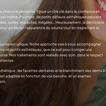
 chez une personne. Il joue un rôle clé dans la confiance en
 de soi-même. Pourtant, de petits défauts esthétiques peuvent
achées, usées, espacées, inégales… Heureusement, la dentisterie
pour améliorer l’apparence du sourire tout en respectant la
ourire est unique. Notre approche vise à vous accompagner
vos objectifs esthétiques, que ce soit pour corriger une
rire. Nos traitements sont réalisés avec soin, dans le respect
attentes.
thétique : les facettes dentaires et le blanchiment des dents à
est adaptée en fonction de vos besoins, et un examen
ent.