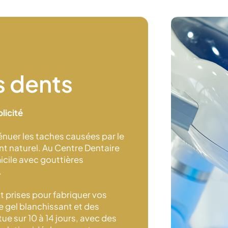
s dents
licité
nuer les taches causées par le
ment naturel. Au Centre Dentaire
cile avec gouttières
.
t prises pour fabriquer vos
e gel blanchissant et des
ue sur 10 à 14 jours, avec des