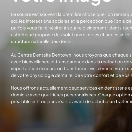
Le sourire est souvent la première chose que l’on remarque
soi, les interactions sociales et la perception que l’on a
parfois vous faire hésiter à sourire pleinement : dents t
esthétique propose des solutions simples et accessibles 
structure naturelle
des dents.
Au Centre Dentaire Dentown, nous croyons que chaque s
avec bienveillance et transparence dans la réalisation de 
imperfection mineure ou transformer visiblement votre sou
de votre physiologie dentaire, de votre confort et de
vos 
Nous offrons actuellement deux services en dentisterie es
domicile avec gouttières personnalisées. Chaque option 
préalable est toujours réalisé avant de débuter
un traitem