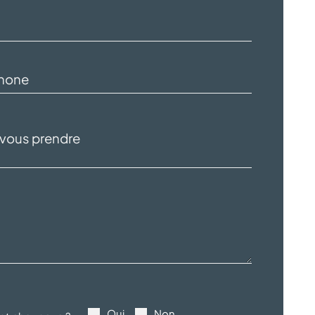
Oui
Non